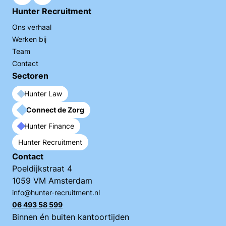
Hunter Recruitment
Ons verhaal
Werken bij
Team
Contact
Sectoren
Hunter Law
Connect de Zorg
Hunter Finance
Hunter Recruitment
Contact
Poeldijkstraat 4
1059 VM Amsterdam
info@hunter-recruitment.nl
06 493 58 599
Binnen én buiten kantoortijden