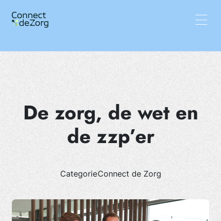
Vacatures
Wat wij doen
Team
Inzichten
De zorg, de wet en
de zzp’er
Categorie
Connect de Zorg