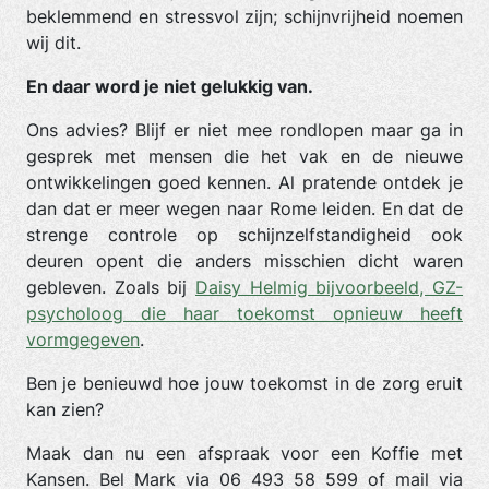
beklemmend en stressvol zijn; schijnvrijheid noemen
wij dit.
En daar word je niet gelukkig van.
Ons advies? Blijf er niet mee rondlopen maar ga in
gesprek met mensen die het vak en de nieuwe
ontwikkelingen goed kennen. Al pratende ontdek je
dan dat er meer wegen naar Rome leiden. En dat de
strenge controle op schijnzelfstandigheid ook
deuren opent die anders misschien dicht waren
gebleven. Zoals bij
Daisy Helmig bijvoorbeeld, GZ-
psycholoog die haar toekomst opnieuw heeft
vormgegeven
.
Ben je benieuwd hoe jouw toekomst in de zorg eruit
kan zien?
Maak dan nu een afspraak voor een Koffie met
Kansen. Bel Mark via 06 493 58 599 of mail via