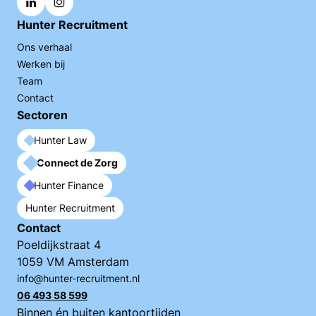
Hunter Recruitment
Ons verhaal
Werken bij
Team
Contact
Sectoren
Hunter Law
Connect de Zorg
Hunter Finance
Hunter Recruitment
Contact
Poeldijkstraat 4
1059 VM Amsterdam
info@hunter-recruitment.nl
06 493 58 599
Binnen én buiten kantoortijden