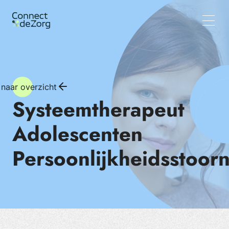
Vacatures
Wat wij doen
Team
Inzichten
 naar overzicht
Systeemtherapeut
Adolescenten
Persoonlijkheidsstoorn