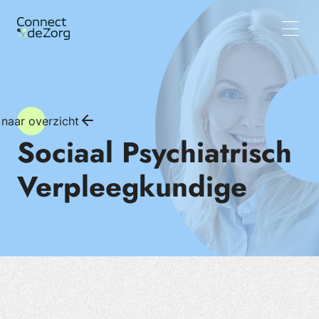
Vacatures
Wat wij doen
Team
Inzichten
 naar overzicht
Sociaal Psychiatrisch
Verpleegkundige