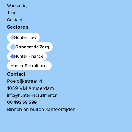
Werken bij
Team
Contact
Sectoren
Hunter Law
Connect de Zorg
Hunter Finance
Hunter Recruitment
Contact
Poeldijkstraat 4
1059 VM Amsterdam
info@hunter-recruitment.nl
06 493 58 599
Binnen én buiten kantoortijden