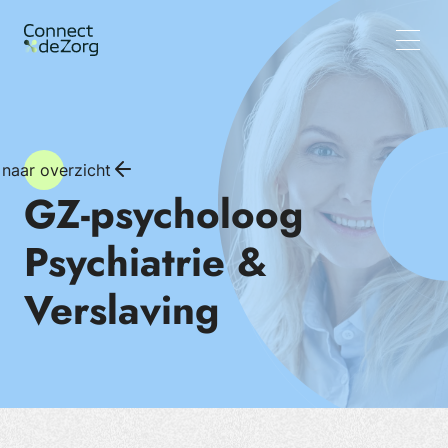
Vacatures
Wat wij doen
Team
Inzichten
 naar overzicht
GZ-psycholoog
Psychiatrie &
Verslaving