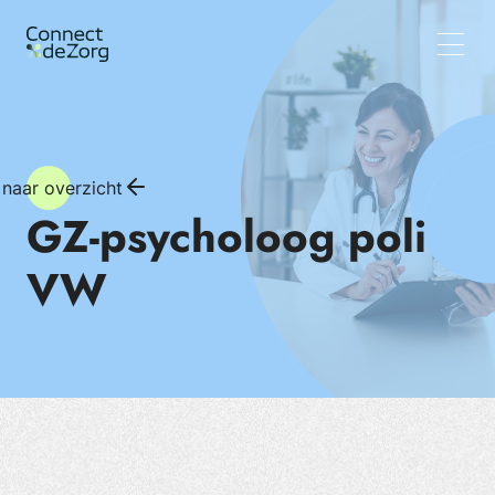
Vacatures
Wat wij doen
Team
Inzichten
 naar overzicht
GZ-psycholoog poli
VW