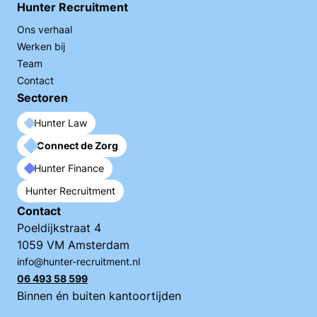
Hunter Recruitment
Ons verhaal
Werken bij
Team
Contact
Sectoren
Hunter Law
Connect de Zorg
Hunter Finance
Hunter Recruitment
Contact
Poeldijkstraat 4
1059 VM Amsterdam
info@hunter-recruitment.nl
06 493 58 599
Binnen én buiten kantoortijden