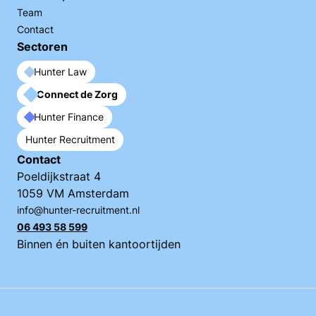
Team
Contact
Sectoren
Hunter Law
Connect de Zorg
Hunter Finance
Hunter Recruitment
Contact
Poeldijkstraat 4
1059 VM Amsterdam
info@hunter-recruitment.nl
06 493 58 599
Binnen én buiten kantoortijden