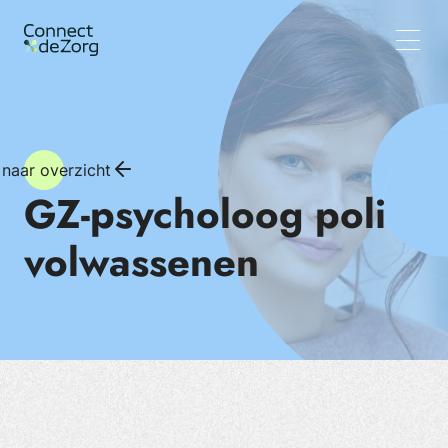
Vacatures
Wat wij doen
Team
Inzichten
 naar overzicht
GZ-psycholoog poli
volwassenen