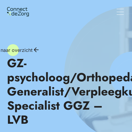
Vacatures
Wat wij doen
Team
Inzichten
 naar overzicht
GZ-
psycholoog/Orthoped
Generalist/Verpleegk
Specialist GGZ –
LVB