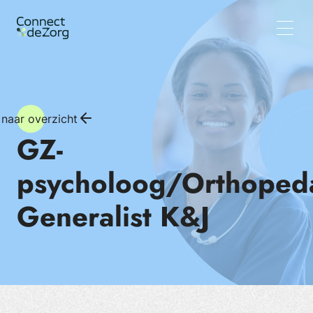
Vacatures
Wat wij doen
Team
Inzichten
 naar overzicht
GZ-
psycholoog/Orthoped
Generalist K&J