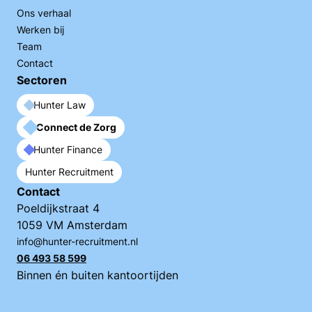
Ons verhaal
Werken bij
Team
Contact
Sectoren
Hunter Law
Connect de Zorg
Hunter Finance
Hunter Recruitment
Contact
Poeldijkstraat 4
1059 VM Amsterdam
info@hunter-recruitment.nl
06 493 58 599
Binnen én buiten kantoortijden