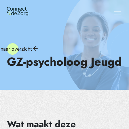
Vacatures
Wat wij doen
Team
Inzichten
 naar overzicht
GZ-psycholoog Jeugd
Wat maakt deze