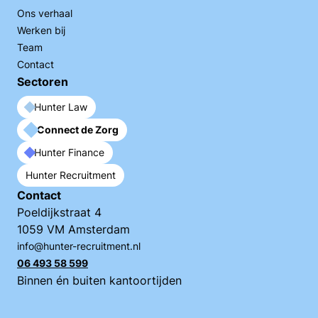
Ons verhaal
Werken bij
Team
Contact
Sectoren
Hunter Law
Connect de Zorg
Hunter Finance
Hunter Recruitment
Contact
Poeldijkstraat 4
1059 VM Amsterdam
info@hunter-recruitment.nl
06 493 58 599
Binnen én buiten kantoortijden