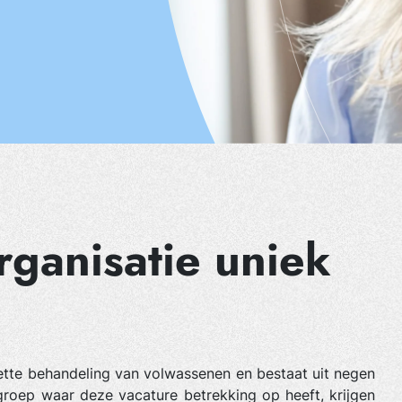
ganisatie uniek
zette behandeling van volwassenen en bestaat uit negen
groep waar deze vacature betrekking op heeft, krijgen