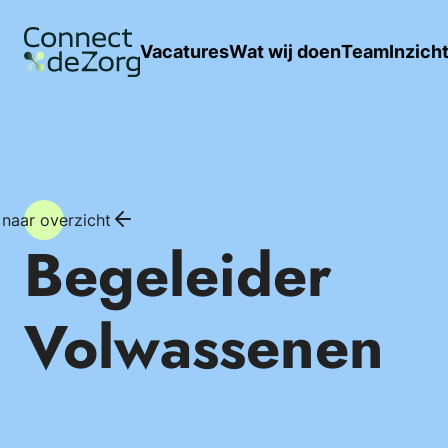
Vacatures
Wat wij doen
Team
Inzich
 naar overzicht
Begeleider
Volwassenen