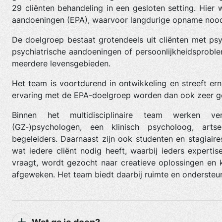
29 cliënten behandeling in een gesloten setting. Hier
aandoeningen (EPA), waarvoor langdurige opname noodz
De doelgroep bestaat grotendeels uit cliënten met ps
psychiatrische aandoeningen of persoonlijkheidsproblem
meerdere levensgebieden.
Het team is voortdurend in ontwikkeling en streeft ern
ervaring met de EPA-doelgroep worden dan ook zeer 
Binnen het multidisciplinaire team werken vers
(GZ-)psychologen, een klinisch psycholoog, arts
begeleiders. Daarnaast zijn ook studenten en stagiai
wat iedere cliënt nodig heeft, waarbij ieders expertis
vraagt, wordt gezocht naar creatieve oplossingen en 
afgeweken. Het team biedt daarbij ruimte en ondersteun