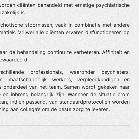
 worden cliënten behandeld met ernstige psychiatrische
akelijk is.
ychotische stoornissen, vaak in combinatie met andere
atiek. Vrijwel alle cliënten ervaren disfunctioneren op
aar de behandeling continu te verbeteren. Affiniteit en
gewaardeerd.
chillende professionals, waaronder psychiaters,
en, maatschappelijk werkers, verpleegkundigen en
res onderdeel van het team. Samen wordt gekeken naar
e en inbreng belangrijk zijn. Wanneer de situatie erom
kan, indien passend, van standaardprotocollen worden
ing aan collega’s om de beste zorg te leveren.