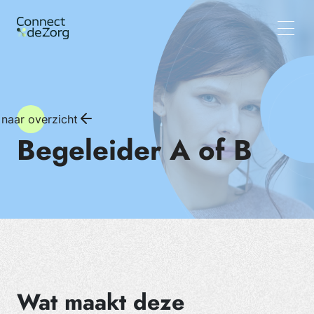
Vacatures
Wat wij doen
Team
Inzichten
 naar overzicht
Begeleider A of B
Wat maakt deze