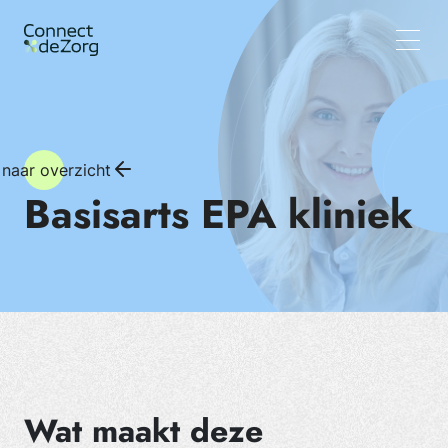
Vacatures
Wat wij doen
Team
Inzichten
 naar overzicht
Basisarts EPA kliniek
Wat maakt deze