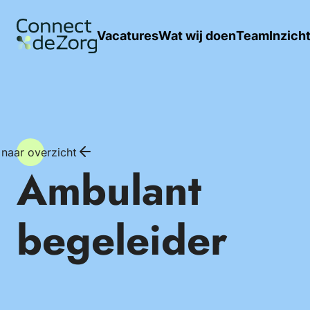
Vacatures
Wat wij doen
Team
Inzich
 naar overzicht
Ambulant
begeleider