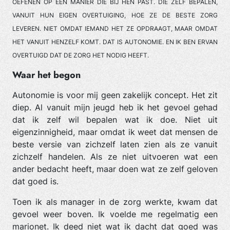
OEFENEN OP EEN MANIER DIE BIJ HEN PAST. DIE ZELF BEPALEN,
VANUIT HUN EIGEN OVERTUIGING, HOE ZE DE BESTE ZORG
LEVEREN. NIET OMDAT IEMAND HET ZE OPDRAAGT, MAAR OMDAT
HET VANUIT HENZELF KOMT. DAT IS AUTONOMIE. EN IK BEN ERVAN
OVERTUIGD DAT DE ZORG HET NODIG HEEFT.
Waar het begon
Autonomie is voor mij geen zakelijk concept. Het zit
diep. Al vanuit mijn jeugd heb ik het gevoel gehad
dat ik zelf wil bepalen wat ik doe. Niet uit
eigenzinnigheid, maar omdat ik weet dat mensen de
beste versie van zichzelf laten zien als ze vanuit
zichzelf handelen. Als ze niet uitvoeren wat een
ander bedacht heeft, maar doen wat ze zelf geloven
dat goed is.
Toen ik als manager in de zorg werkte, kwam dat
gevoel weer boven. Ik voelde me regelmatig een
marionet. Ik deed niet wat ik dacht dat goed was