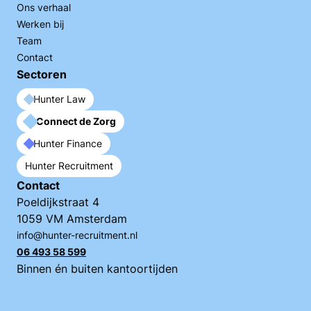
Ons verhaal
Werken bij
Team
Contact
Sectoren
Hunter Law
Connect de Zorg
Hunter Finance
Hunter Recruitment
Contact
Poeldijkstraat 4
1059 VM Amsterdam
info@hunter-recruitment.nl
06 493 58 599
Binnen én buiten kantoortijden