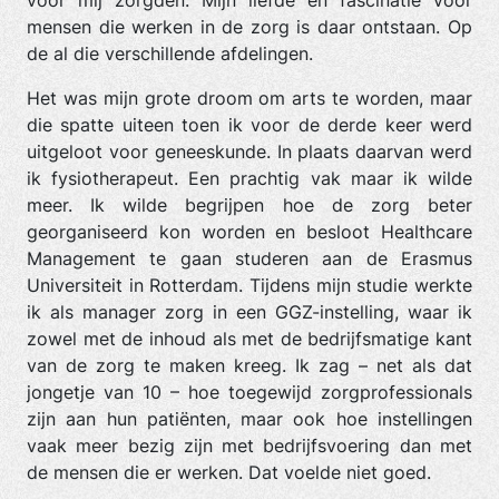
voor mij zorgden. Mijn liefde en fascinatie voor
mensen die werken in de zorg is daar ontstaan. Op
de al die verschillende afdelingen.
Het was mijn grote droom om arts te worden, maar
die spatte uiteen toen ik voor de derde keer werd
uitgeloot voor geneeskunde. In plaats daarvan werd
ik fysiotherapeut. Een prachtig vak maar ik wilde
meer. Ik wilde begrijpen hoe de zorg beter
georganiseerd kon worden en besloot Healthcare
Management te gaan studeren aan de Erasmus
Universiteit in Rotterdam. Tijdens mijn studie werkte
ik als manager zorg in een GGZ-instelling, waar ik
zowel met de inhoud als met de bedrijfsmatige kant
van de zorg te maken kreeg. Ik zag – net als dat
jongetje van 10 – hoe toegewijd zorgprofessionals
zijn aan hun patiënten, maar ook hoe instellingen
vaak meer bezig zijn met bedrijfsvoering dan met
de mensen die er werken. Dat voelde niet goed.