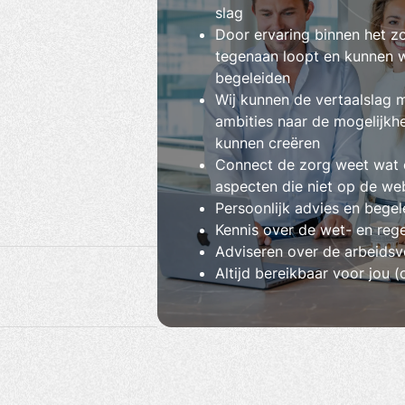
slag
Door ervaring binnen het zo
tegenaan loopt en kunnen w
begeleiden
Wij kunnen de vertaalslag 
ambities naar de mogelijkh
kunnen creëren
Connect de zorg weet wat er
aspecten die niet op de we
Persoonlijk advies en begel
Kennis over de wet- en reg
Adviseren over de arbeids
Altijd bereikbaar voor jou 