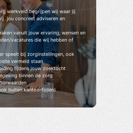
rg werkveld begrijpen wij waar jij
ij jou concreet adviseren en
maken vanuit jouw ervaring, wensen en
eden/vacatures die wij hebben of
 speelt bij zorginstellingen, ook
bsite vermeld staan
eiding tijdens jouw zoektocht
elgeving binnen de zorg
voorwaarden
(ook buiten kantoortijden)