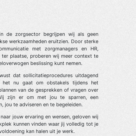
in de zorgsector begrijpen wij als geen
jkse werkzaamheden eruitzien. Door sterke
 communicatie met zorgmanagers en HR,
ter plaatse, proberen wij meer context te
weloverwogen beslissing kunt nemen.
wust dat sollicitatieprocedures uitdagend
r het nu gaat om obstakels tijdens het
t plannen van de gesprekken of vragen over
Wij zijn er om met jou te sparren, een
n, jou te adviseren en te begeleiden.
 naar jouw ervaring en wensen, geloven wij
plek kunnen vinden waar jij volledig tot je
voldoening kan halen uit je werk.